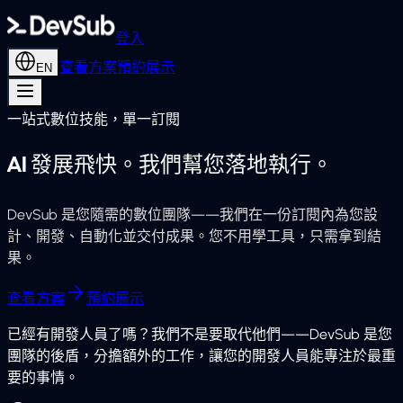
登入
查看方案
預約展示
EN
一站式數位技能，單一訂閱
A
I
發
展
飛
快
。
我
們
幫
您
落
地
執
行
。
DevSub 是您隨需的數位團隊——我們在一份訂閱內為您設
計、開發、自動化並交付成果。您不用學工具，只需拿到結
果。
查看方案
預約展示
已經有開發人員了嗎？我們不是要取代他們——DevSub 是您
團隊的後盾，分擔額外的工作，讓您的開發人員能專注於最重
要的事情。