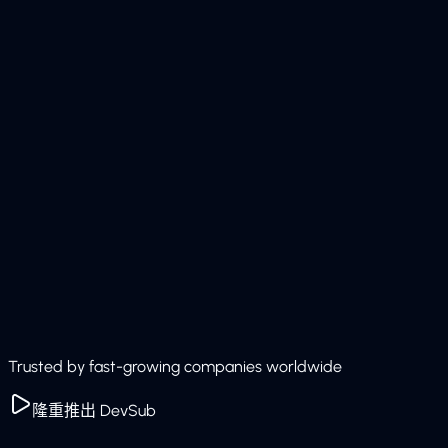
Trusted by fast-growing companies worldwide
隆重推出 DevSub